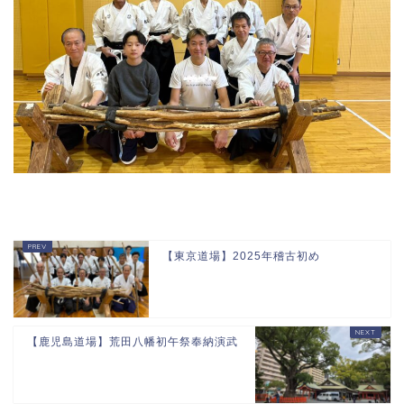
【東京道場】2025年稽古初め
【鹿児島道場】荒田八幡初午祭奉納演武