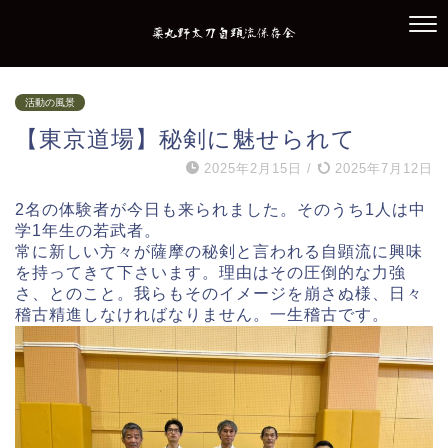
活動の風景
【東京道場】秘剣に魅せられて
2025年2月15日
/
2025年7月12日
2名の体験者が今日も来られました。そのうち1人は中
学1年生の若武者。
常に新しい方々が薩摩の秘剣と言われる自顕流に興味
を持ってきて下さいます。理由はその圧倒的な力強
さ、とのこと。我らもそのイメージを崩さぬ様、日々
稽古精進しなければなりません。一生稽古です。